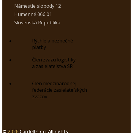
Námestie slobody 12
Humenné 066 01
Slovenská Republika
Rýchle a bezpečné
platby
Člen zväzu logistiky
a zasielateľstva SR
Člen medzinárodnej
federácie zasielateľských
zväzov
©
2026
Cardell s.r.o. All rights