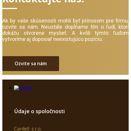
Ak by vaše skúsenosti mohli byť prínosom pre firmu,
ozvite sa nám. Neustále dopĺňame tím o ľudí, ktorí
dokážu otvorene myslieť. A kvôli týmto ľuďom
vytvoríme aj doposiaľ neexistujúcu pozíciu.
Ozvite sa nám
Údaje o spoločnosti
Cardell s.r.o.