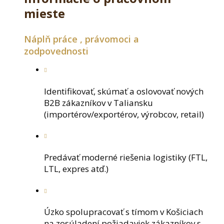
mieste
Náplň práce , právomoci a
zodpovednosti
Identifikovať, skúmať a oslovovať nových
B2B zákazníkov v Taliansku
(importérov/exportérov, výrobcov, retail)
Predávať moderné riešenia logistiky (FTL,
LTL, expres atď.)
Úzko spolupracovať s tímom v Košiciach
na zosúladení požiadaviek zákazníkov s