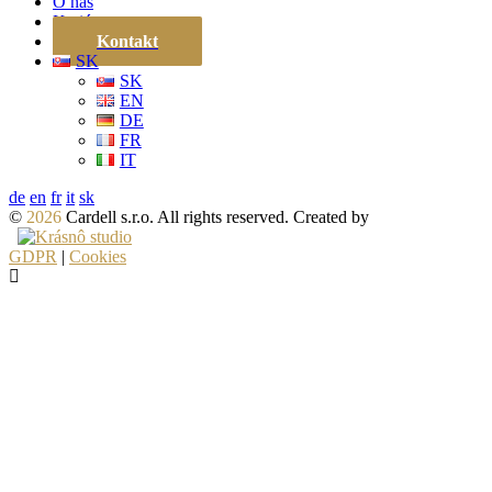
O nás
Kariéra
Kontakt
SK
SK
EN
DE
FR
IT
de
en
fr
it
sk
©
2026
Cardell s.r.o. All rights reserved. Created by
GDPR
|
Cookies